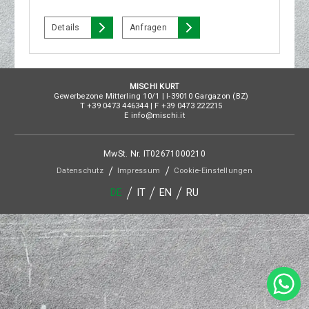
Details
Anfragen
MISCHI KURT
Gewerbezone Mitterling 10/1
|
I
-
39010
Gargazon
(
BZ
)
T
+39 0473 446344
| F
+39 0473 222215
E
info@mischi.it
MwSt. Nr.
IT02671000210
Datenschutz
Impressum
Cookie-Einstellungen
DE
IT
EN
RU