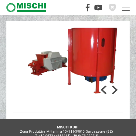
MISCHI KURT
Zona Produttiva Mitterling 10/1
|
I
-
39010
Gargazzone
(
BZ
)
T
+39 0473 446344
| F
+39 0473 222215